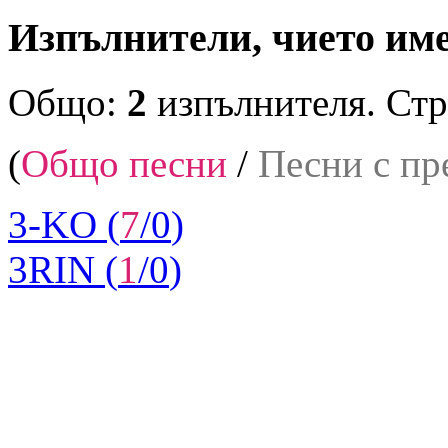
Изпълнители, чието име 
Общо:
2
изпълнителя. Стр
(
Общо песни
/
Песни с пр
3-KO (
7
/
0
)
3RIN (
1
/
0
)