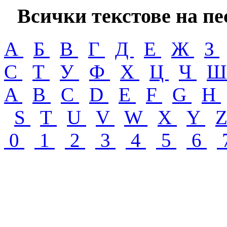
Всички текстове на пе
А
Б
В
Г
Д
Е
Ж
З
С
Т
У
Ф
Х
Ц
Ч
A
B
C
D
E
F
G
H
S
T
U
V
W
X
Y
0
1
2
3
4
5
6