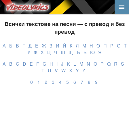
Всички текстове на песни — с превод и без
превод
А
Б
В
Г
Д
Е
Ж
З
И
Й
К
Л
М
Н
О
П
Р
С
Т
У
Ф
Х
Ц
Ч
Ш
Щ
Ъ
Ь
Ю
Я
A
B
C
D
E
F
G
H
I
J
K
L
M
N
O
P
Q
R
S
T
U
V
W
X
Y
Z
0
1
2
3
4
5
6
7
8
9